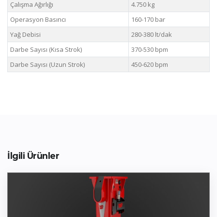
Çalışma Ağırlığı
4.750 kg
Operasyon Basıncı
160-170 bar
Yağ Debisi
280-380 lt/dak
Darbe Sayısı (Kısa Strok)
370-530 bpm
Darbe Sayısı (Uzun Strok)
450-620 bpm
İlgili Ürünler