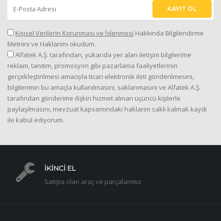
KAYIT OL
Kişisel Verilerin Korunması ve İşlenmesi
Hakkında Bilgilendirme
Metnini ve Haklarımı okudum.
Alfatek A.Ş. tarafından, yukarıda yer alan iletişim bilgilerime
reklam, tanıtım, promosyon gibi pazarlama faaliyetlerinin
gerçekleştirilmesi amacıyla ticari elektronik ileti gönderilmesini,
bilgilerimin bu amaçla kullanılmasını, saklanmasını ve Alfatek A.Ş.
tarafından gönderime ilişkin hizmet alınan üçüncü kişilerle
paylaşılmasını, mevzuat kapsamındaki haklarım saklı kalmak kaydı
ile kabul ediyorum.
İKİNCİ EL
Satışta olan araç ve parçalarımız