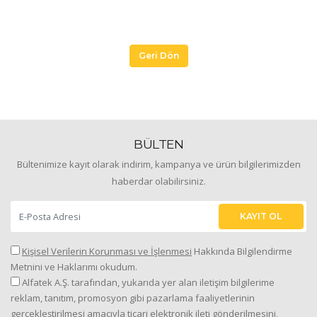
Geri Dön
BÜLTEN
Bültenimize kayıt olarak indirim, kampanya ve ürün bilgilerimizden
haberdar olabilirsiniz.
KAYIT OL
Kişisel Verilerin Korunması ve İşlenmesi
Hakkında Bilgilendirme
Metnini ve Haklarımı okudum.
Alfatek A.Ş. tarafından, yukarıda yer alan iletişim bilgilerime
reklam, tanıtım, promosyon gibi pazarlama faaliyetlerinin
gerçekleştirilmesi amacıyla ticari elektronik ileti gönderilmesini,