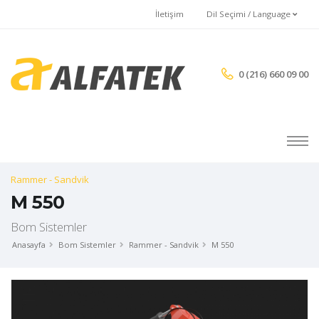
İletişim
Dil Seçimi / Language
0 (216) 660 09 00
Rammer - Sandvik
M 550
Bom Sistemler
Anasayfa
Bom Sistemler
Rammer - Sandvik
M 550