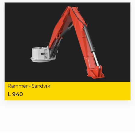
Rammer - Sandvik
L 940