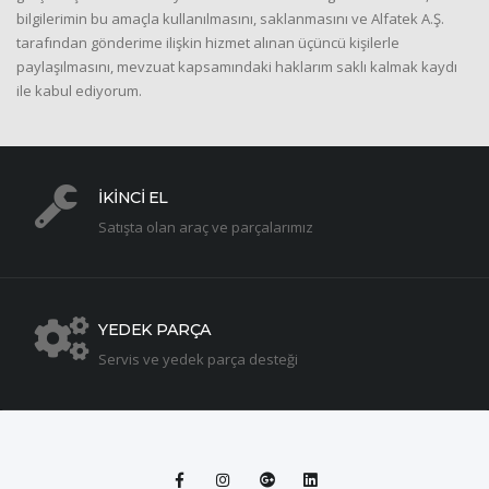
bilgilerimin bu amaçla kullanılmasını, saklanmasını ve Alfatek A.Ş.
tarafından gönderime ilişkin hizmet alınan üçüncü kişilerle
paylaşılmasını, mevzuat kapsamındaki haklarım saklı kalmak kaydı
ile kabul ediyorum.
İKİNCİ EL
Satışta olan araç ve parçalarımız
YEDEK PARÇA
Servis ve yedek parça desteği