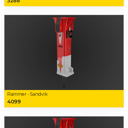
3288
Rammer - Sandvik
4099