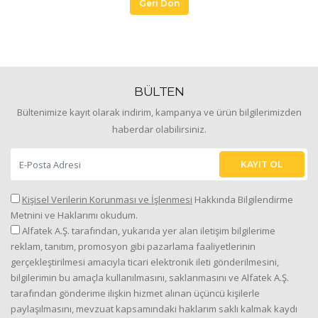
Geri Dön
BÜLTEN
Bültenimize kayıt olarak indirim, kampanya ve ürün bilgilerimizden
haberdar olabilirsiniz.
KAYIT OL
Kişisel Verilerin Korunması ve İşlenmesi
Hakkında Bilgilendirme
Metnini ve Haklarımı okudum.
Alfatek A.Ş. tarafından, yukarıda yer alan iletişim bilgilerime
reklam, tanıtım, promosyon gibi pazarlama faaliyetlerinin
gerçekleştirilmesi amacıyla ticari elektronik ileti gönderilmesini,
bilgilerimin bu amaçla kullanılmasını, saklanmasını ve Alfatek A.Ş.
tarafından gönderime ilişkin hizmet alınan üçüncü kişilerle
paylaşılmasını, mevzuat kapsamındaki haklarım saklı kalmak kaydı