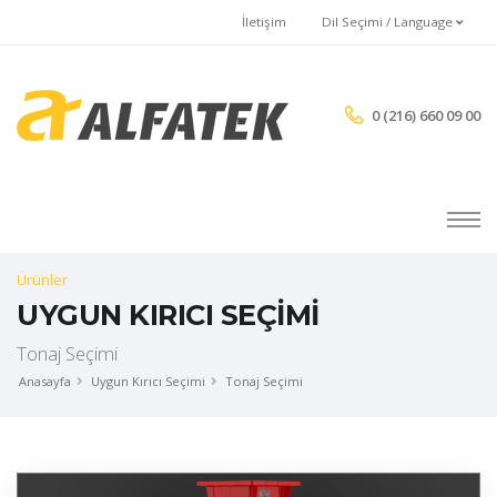
İletişim
Dil Seçimi / Language
0 (216) 660 09 00
Ürünler
UYGUN KIRICI SEÇİMİ
Tonaj Seçimi
Anasayfa
Uygun Kırıcı Seçimi
Tonaj Seçimi