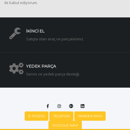
ile kabul ediyorum.
İKİNCİ EL
Satışta olan araç ve parçalarımız
YEDEK PARÇA
Servis ve yedek parça desteği
E-POSTA
TELEFON
YANDEX NAVI
GOOGLE NAVI