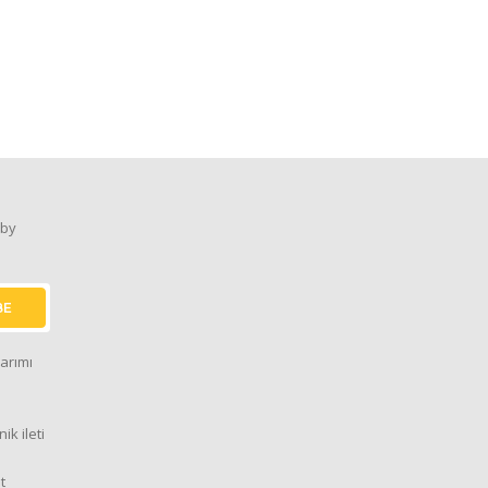
 by
BE
arımı
ik ileti
t