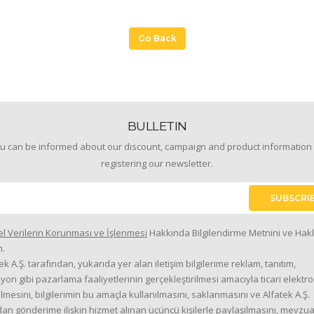
Go Back
BULLETIN
u can be informed about our discount, campaign and product information
registering our newsletter.
SUBSCRI
el Verilerin Korunması ve İşlenmesi
Hakkında Bilgilendirme Metnini ve Hakl
.
ek A.Ş. tarafından, yukarıda yer alan iletişim bilgilerime reklam, tanıtım,
on gibi pazarlama faaliyetlerinin gerçekleştirilmesi amacıyla ticari elektron
lmesini, bilgilerimin bu amaçla kullanılmasını, saklanmasını ve Alfatek A.Ş.
dan gönderime ilişkin hizmet alınan üçüncü kişilerle paylaşılmasını, mevzua