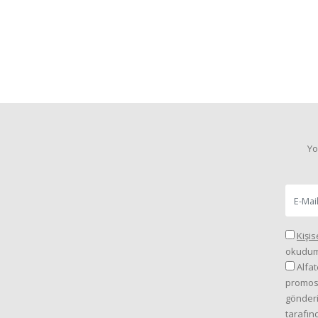
Yo
Kişis
okudum
Alfat
promosy
gönderi
tarafın