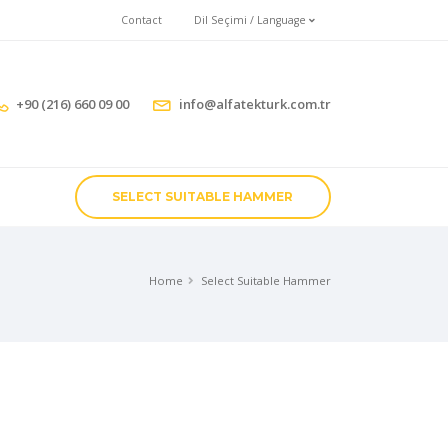
Contact
Dil Seçimi / Language
+90 (216) 660 09 00
info@alfatekturk.com.tr
SELECT SUITABLE HAMMER
Home
Select Suitable Hammer