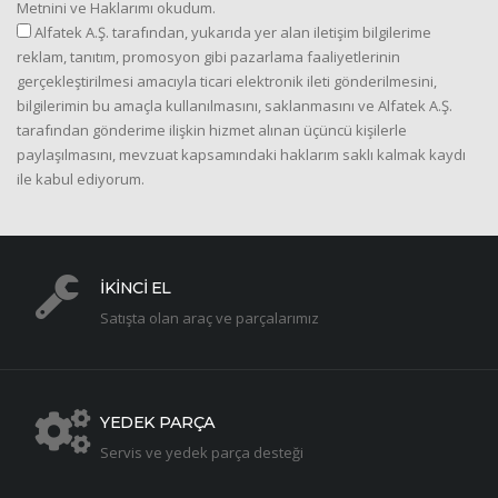
Metnini ve Haklarımı okudum.
Alfatek A.Ş. tarafından, yukarıda yer alan iletişim bilgilerime
reklam, tanıtım, promosyon gibi pazarlama faaliyetlerinin
gerçekleştirilmesi amacıyla ticari elektronik ileti gönderilmesini,
bilgilerimin bu amaçla kullanılmasını, saklanmasını ve Alfatek A.Ş.
tarafından gönderime ilişkin hizmet alınan üçüncü kişilerle
paylaşılmasını, mevzuat kapsamındaki haklarım saklı kalmak kaydı
ile kabul ediyorum.
İKİNCİ EL
Satışta olan araç ve parçalarımız
YEDEK PARÇA
Servis ve yedek parça desteği